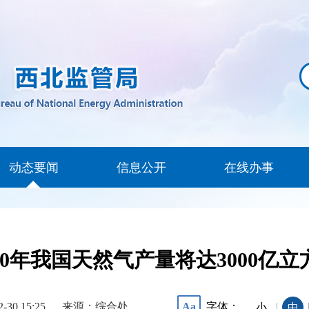
动态要闻
信息公开
在线办事
030年我国天然气产量将达3000亿立
2-30 15:25
来源：综合处
字体：
Aa
|
小
中