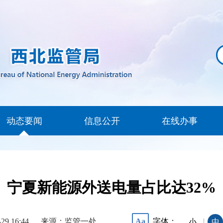
动态要闻
信息公开
在线办事
宁夏新能源外送电量占比达32%
-29 16:44
来源：监管一处
字体：
Aa
|
小
中