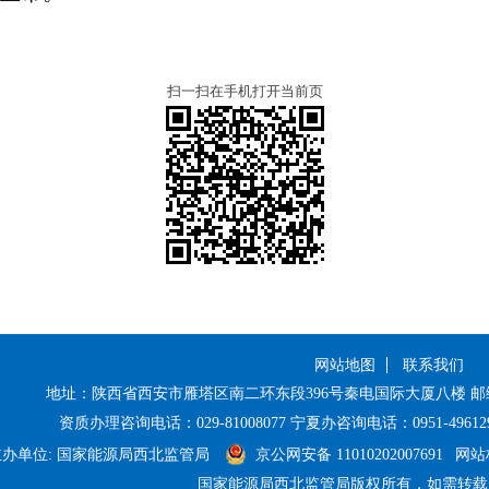
扫一扫在手机打开当前页
网站地图
联系我们
地址：陕西省西安市雁塔区南二环东段396号秦电国际大厦八楼 邮编：710
资质办理咨询电话：029-81008077 宁夏办咨询电话：0951-496129
主办单位: 国家能源局西北监管局
京公网安备 11010202007691
网站标
国家能源局西北监管局版权所有，如需转载