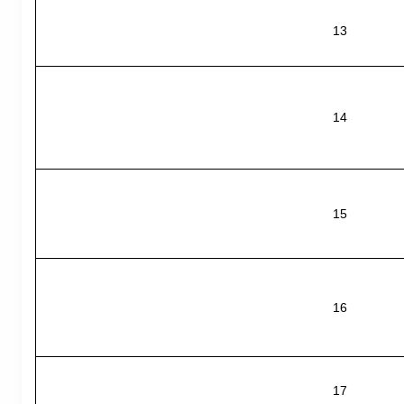
13
14
15
16
17