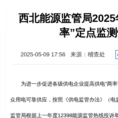
西北能源监管局2025
率”定点监
2025-05-09 17:56
来源：稽查处
为进一步促进各级供电企业提高供电“两率
众用电可靠供应，按照《供电监管办法》（电监
监管局根据上一年度12398能源监管热线投