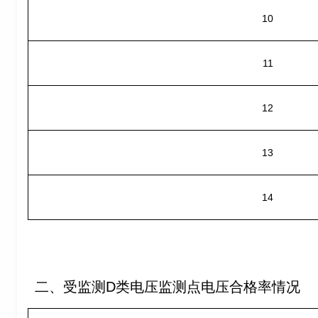
10
11
12
13
14
二、受监测D类电压监测点电压合格率情况