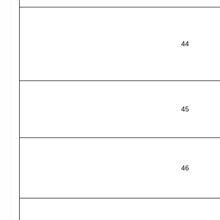
44
45
46