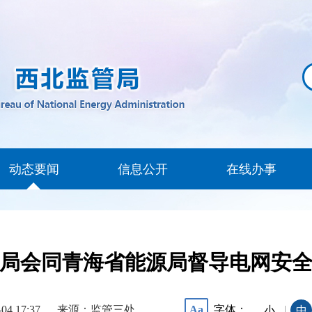
动态要闻
信息公开
在线办事
局会同青海省能源局督导电网安
-04 17:37
来源：监管三处
字体：
Aa
|
小
中