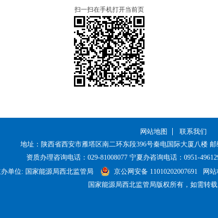
扫一扫在手机打开当前页
网站地图
联系我们
地址：陕西省西安市雁塔区南二环东段396号秦电国际大厦八楼 邮编：710
资质办理咨询电话：029-81008077 宁夏办咨询电话：0951-496129
主办单位: 国家能源局西北监管局
京公网安备 11010202007691
网站标
国家能源局西北监管局版权所有，如需转载