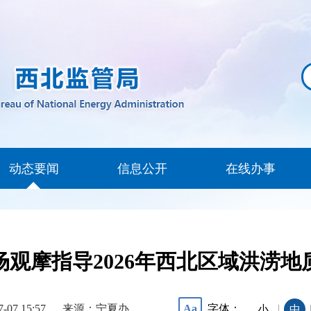
动态要闻
信息公开
在线办事
观摩指导2026年西北区域洪涝
7-07 15:57
来源：宁夏办
字体：
Aa
|
小
中