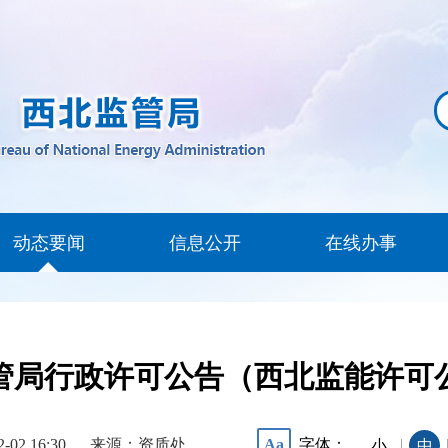
动态要闻
信息公开
在线办事
局行政许可公告（西北监能许可公告
2-02 16:30
来源：资质处
字体：
Aa
|
小
中