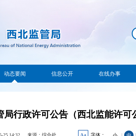
动态要闻
信息公开
在线办事
局行政许可公告（西北监能许可公告
5-25 14:32
来源：综合处
字体：
Aa
|
小
中