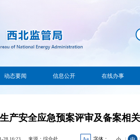
动态要闻
信息公开
在线办事
生产安全应急预案评审及备案相
1-28 16:23
来源：综合处
字体：
Aa
|
小
中