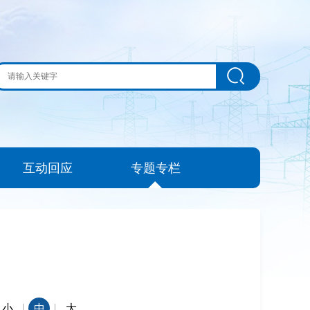
互动回应
专题专栏
|
|
小
中
大