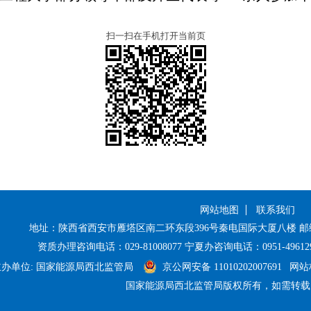
扫一扫在手机打开当前页
网站地图
联系我们
地址：陕西省西安市雁塔区南二环东段396号秦电国际大厦八楼 邮编：710
资质办理咨询电话：029-81008077 宁夏办咨询电话：0951-496129
主办单位: 国家能源局西北监管局
京公网安备 11010202007691
网站标
国家能源局西北监管局版权所有，如需转载